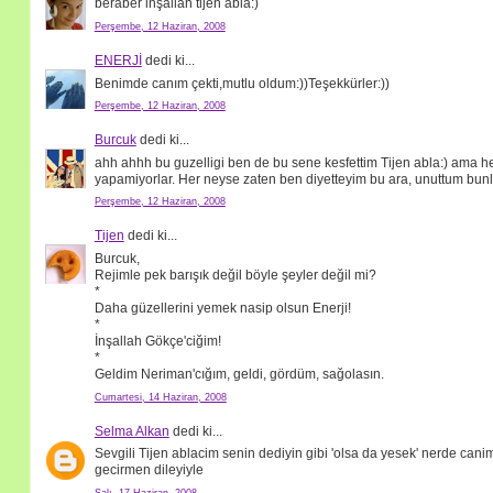
beraber inşallah tijen abla:)
Perşembe, 12 Haziran, 2008
ENERJİ
dedi ki...
Benimde canım çekti,mutlu oldum:))Teşekkürler:))
Perşembe, 12 Haziran, 2008
Burcuk
dedi ki...
ahh ahhh bu guzelligi ben de bu sene kesfettim Tijen abla:) ama h
yapamiyorlar. Her neyse zaten ben diyetteyim bu ara, unuttum bunlar
Perşembe, 12 Haziran, 2008
Tijen
dedi ki...
Burcuk,
Rejimle pek barışık değil böyle şeyler değil mi?
*
Daha güzellerini yemek nasip olsun Enerji!
*
İnşallah Gökçe'ciğim!
*
Geldim Neriman'cığım, geldi, gördüm, sağolasın.
Cumartesi, 14 Haziran, 2008
Selma Alkan
dedi ki...
Sevgili Tijen ablacim senin dediyin gibi 'olsa da yesek' nerde can
gecirmen dileyiyle
Salı, 17 Haziran, 2008