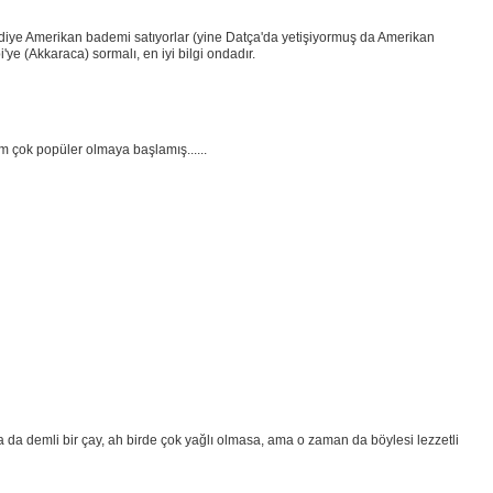
iye Amerikan bademi satıyorlar (yine Datça'da yetişiyormuş da Amerikan
'ye (Akkaraca) sormalı, en iyi bilgi ondadır.
ım çok popüler olmaya başlamış......
a da demli bir çay, ah birde çok yağlı olmasa, ama o zaman da böylesi lezzetli