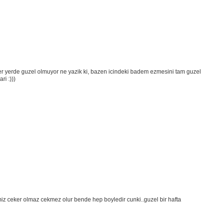
er yerde guzel olmuyor ne yazik ki, bazen icindeki badem ezmesini tam guzel
i :)))
imiz ceker olmaz cekmez olur bende hep boyledir cunki..guzel bir hafta