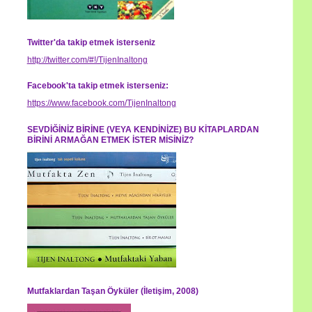
Twitter'da takip etmek isterseniz
http://twitter.com/#!/TijenInaltong
Facebook'ta takip etmek isterseniz:
https://www.facebook.com/TijenInaltong
SEVDİĞİNİZ BİRİNE (VEYA KENDİNİZE) BU KİTAPLARDAN
BİRİNİ ARMAĞAN ETMEK İSTER MİSİNİZ?
Mutfaklardan Taşan Öyküler (İletişim, 2008)