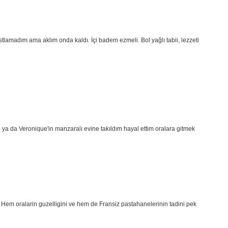
astlamadım ama aklım onda kaldı. İçi badem ezmeli. Bol yağlı tabii, lezzeti
 ya da Veronique'in manzaralı evine takıldım hayal ettim oralara gitmek
Hem oralarin guzelligini ve hem de Fransiz pastahanelerinin tadini pek