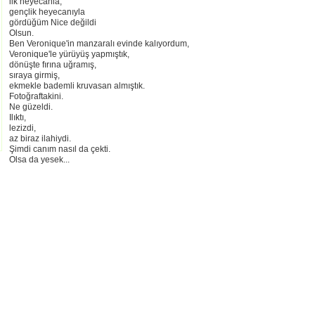
ilk heyecanla,
gençlik heyecanıyla
gördüğüm Nice değildi
Olsun.
Ben Veronique'in manzaralı evinde kalıyordum,
Veronique'le yürüyüş yapmıştık,
dönüşte fırına uğramış,
sıraya girmiş,
ekmekle bademli kruvasan almıştık.
Fotoğraftakini.
Ne güzeldi.
Ilıktı,
lezizdi,
az biraz ilahiydi.
Şimdi canım nasıl da çekti.
Olsa da yesek...