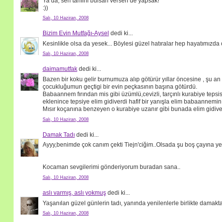
Ya da, sen tarifini bulsan versen de yapsak!
:))
Salı, 10 Haziran, 2008
Bizim Evin Mutfağı-Aysel
dedi ki...
Kesinlikle olsa da yesek... Böylesi güzel hatıralar hep hayatımızda o
Salı, 10 Haziran, 2008
daimamutfak
dedi ki...
Bazen bir koku gelir burnumuza alıp götürür yıllar öncesine , şu an
çocukluğumun geçtigi bir evin peçkasının başına götürdü.
Babaannem fırından mis gibi üzümlü,cevizli, tarçınlı kurabiye tepsis
eklenince tepsiye elim gidiverdi hafif bir yanışla elim babaanne
Mısır koçanına benzeyen o kurabiye uzanır gibi bunada elim gidiver
Salı, 10 Haziran, 2008
Damak Tadı
dedi ki...
Ayyy,benimde çok canım çekti Tiejn'ciğim..Olsada şu boş çayına ye
Kocaman sevgilerimi gönderiyorum buradan sana..
Salı, 10 Haziran, 2008
aslı varmış, aslı yokmuş
dedi ki...
Yaşanılan güzel günlerin tadı, yanında yenilenlerle birlikte damakta 
Salı, 10 Haziran, 2008