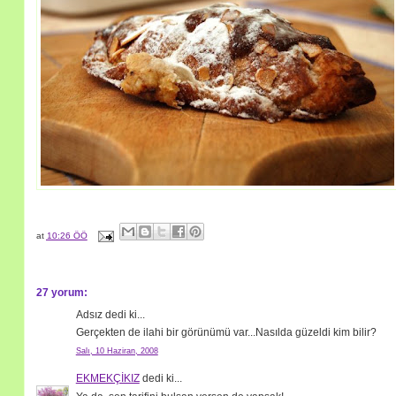
at
10:26 ÖÖ
27 yorum:
Adsız dedi ki...
Gerçekten de ilahi bir görünümü var...Nasılda güzeldi kim bilir?
Salı, 10 Haziran, 2008
EKMEKÇİKIZ
dedi ki...