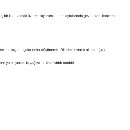
ş bir kitap almak üzere çıkıyorum, onun sayfalarında gezinirken, kahvemin
rum dostlar, komşular neler düşünecek. Dilerim severek okursun(uz).
leri ya biliyorum ki yağlısı makbul. Ahhh aaahh!