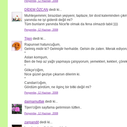
Perşembe, 12 Haziran, 2008
DİDEM ÖZCAN
dedi ki...
Muhteşemmm; birazdan yepyeni, taptaze, bir dost kaleminden çıkmı
yanında ne iyi giderdi değil mi?
Tüm bunların yanında Nice'te olmak da fena olmazdı tabii:))))
Perşembe, 12 Haziran, 2008
Tijen
dedi ki...
Rapunsel hatuncuğum,
Gelmiş midir ki? Gelmiştir herhalde. Gelsin de zaten. Merak ediyo
*
Aslan komşum,
Ben de hep az yağlı yapmaya çalışıyorum, yemekleri, kekleri, çörek
*
Gökçe'ciğim,
Nice güzel geziye çıkarsın dilerim ki.
*
Candan'cığım,
Gördüm gördüm, ne ilginç bir bitki değil mi?
Perşembe, 12 Haziran, 2008
daimamutfak
dedi ki...
Tijen'ciğim sayfama gelirmisin lütfen..
Perşembe, 12 Haziran, 2008
zarpandit
dedi ki...