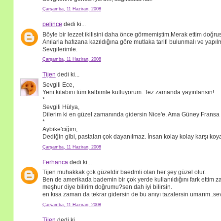
Çarşamba, 11 Haziran, 2008
pelince
dedi ki...
Böyle bir lezzet ikilisini daha önce görmemiştim.Merak ettim doğrus
Anılarla hafızana kazıldığına göre mutlaka tarifi bulunmalı ve yapılm
Sevgilerimle.
Çarşamba, 11 Haziran, 2008
Tijen
dedi ki...
Sevgili Ece,
Yeni kitabını tüm kalbimle kutluyorum. Tez zamanda yayınlansın!
*
Sevgili Hülya,
Dilerim ki en güzel zamanında gidersin Nice'e. Ama Güney Fransa ço
*
Aybike'ciğim,
Dediğin gibi, pastaları çok dayanılmaz. İnsan kolay kolay karşı koya
Çarşamba, 11 Haziran, 2008
Ferhanca
dedi ki...
Tijen muhakkak çok güzeldir baedmli olan her şey güzel olur.
Ben de amerikada bademin bir çok yerde kullanıldığını fark ettim
meşhur diye bilirim doğrumu?sen dah iyi bilirsin.
en kısa zaman da tekrar gidersin de bu anıyı tazalersin umarım..sev
Çarşamba, 11 Haziran, 2008
Tijen
dedi ki...