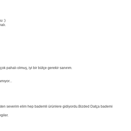
u :)
alı.
k pahalı olmuş, iyi bir bütçe gerekir sanırım.
mıyor...
 zaten severim elim hep bademli ürünlere gidiyordu.Bizded Datça bademi
giler.