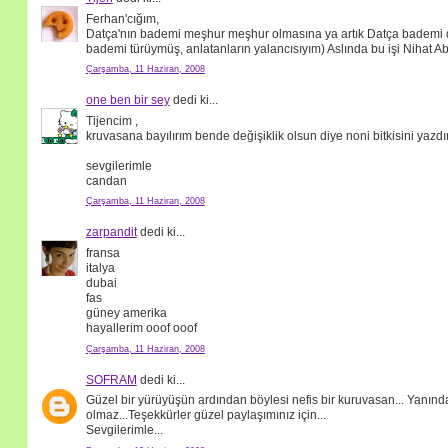
Ferhan'cığım,
Datça'nın bademi meşhur meşhur olmasına ya artık Datça bademi d
bademi türüymüş, anlatanların yalancısıyım) Aslında bu işi Nihat Abi
Çarşamba, 11 Haziran, 2008
one ben bir sey
dedi ki...
Tijencim ,
kruvasana bayılırım bende değişiklik olsun diye noni bitkisini yazd
sevgilerimle
candan
Çarşamba, 11 Haziran, 2008
zarpandit
dedi ki...
fransa
italya
dubai
fas
güney amerika
hayallerim ooof ooof
Çarşamba, 11 Haziran, 2008
SOFRAM
dedi ki...
Güzel bir yürüyüşün ardından böylesi nefis bir kuruvasan... Yanınd
olmaz...Teşekkürler güzel paylaşımınız için...
Sevgilerimle...