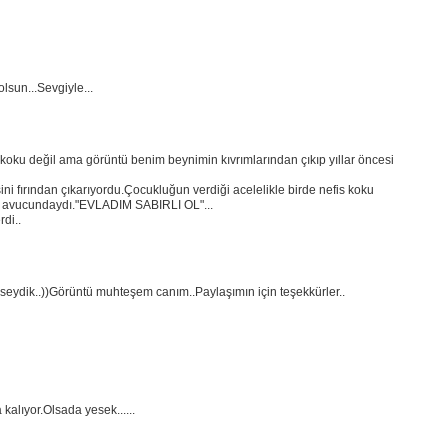
lsun...Sevgiyle...
 koku değil ama görüntü benim beynimin kıvrımlarından çıkıp yıllar öncesi
ini fırından çıkarıyordu.Çocukluğun verdiği acelelikle birde nefis koku
min avucundaydı."EVLADIM SABIRLI OL"...
di..
seydik..))Görüntü muhteşem canım..Paylaşımın için teşekkürler..
kalıyor.Olsada yesek......