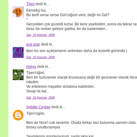
Tijen
dedi ki...
Ekmekçi kız,
Bu tarifi verse verse Gül'cüğüm verir, değil mi Gül?
*
Gerçekten çok güzeldi kızlar. Bir kere yiyebildim, sonra da tekrar r
biraz da ondan geliyor galiba, bir de bademden...
Salı, 10 Haziran, 2008
ece arar
dedi ki...
tijen bu son açıklamanın ardından daha da lezeetli göründü:)
Salı, 10 Haziran, 2008
Hülya
dedi ki...
Tijen'ciğim,
Ben bir tuzlusever olarak kruvasana değil bir gezisever olarak Nice
istedim.
Ve ertelenen hayaller dolabına kaldırdım.
Sevgi ile kal..
Salı, 10 Haziran, 2008
Aybike Ceylan
dedi ki...
Tijen'cigim,
Ben de Nice'i cok severim. Orada birkac kez bulunma sansim oldu. 
birsey unutturamiyor.
Sevgilerimi gonderiyorum, saglicakla kal.